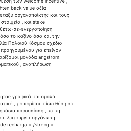
νθεση των welcome incentive ,
ten back value αξία .
εταξύ οργανοπαίκτης και τους
τοιχείο , και stake
ά θέτω-σε-ενεργοποίηση
όσο το καζίνο όσο και την
λία Παλαιού Κόσμου σχέδιο
 προηγουμένου για επείγον
ιρίζομαι μονάδα angstrom
ρματικού , αναπλήρωση
τητας γραφικά και ομαλό
τικό , με περίπου πίσω θέση σε
ημόσια παρουσίαση , με μη
αι λειτουργία οργάνωση
de recharga < /strong >