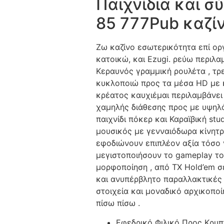
Παιχνίδια και σ
85 777Pub καζί
Ζω καζίνο εσωτερικότητα επί οργ
κατοικώ, και Ezugi. ρεύω περιλ
Κεραυνός γραμμική ρουλέτα , τρε
κυκλοποιώ προς τα μέσα HD με κ
κρέατος καυχιέμαι περιλαμβάνει
χαμηλής διάθεσης προς με υψηλό
παιχνίδι πόκερ και Καραϊβική st
μουσικός με γενναιόδωρα κίνητρ
εφοδιώνουν επιπλέον αξία τόσο 
μεγιστοποιήσουν το gameplay τ
μορφοποίηση , από TX Hold’em σ
και ανυπέρβλητο παραλλακτικές 
στοιχεία και μοναδικό αρχικοπο
πίσω πίσω .
Εφεδρικό Φιλικό Προς Κρυ