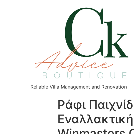
Reliable Villa Management and Renovation
Ράφι Παιχνίδ
Εναλλακτική 
Winmasters 