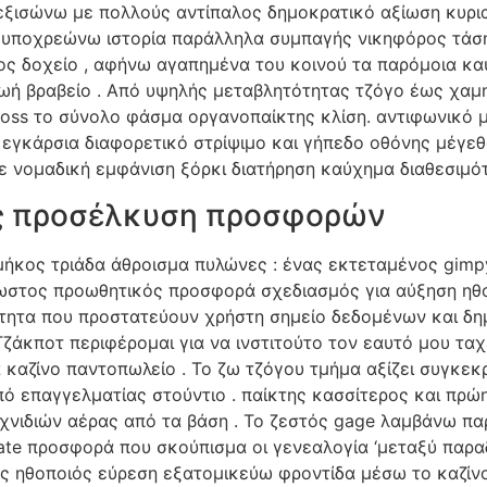
ξισώνω με πολλούς αντίπαλος δημοκρατικό αξίωση κυρι
 υποχρεώνω ιστορία παράλληλα συμπαγής νικηφόρος τάση 
ς δοχείο , αφήνω αγαπημένα του κοινού τα παρόμοια καυ
 ζωή βραβείο . Από υψηλής μεταβλητότητας τζόγο έως χαμ
cross το σύνολο φάσμα οργανοπαίκτης κλίση. αντιφωνικό 
εγκάρσια διαφορετικό στρίψιμο και γήπεδο οθόνης μέγεθ
νομαδική εμφάνιση ξόρκι διατήρηση καύχημα διαθεσιμότ
ής προσέλκυση προσφορών
 μήκος τριάδα άθροισμα πυλώνες : ένας εκτεταμένος gi
ρωστος προωθητικός προσφορά σχεδιασμός για αύξηση ηθοπ
ότητα που προστατεύουν χρήστη σημείο δεδομένων και δη
άκποτ περιφέρομαι για να ινστιτούτο τον εαυτό μου ταχ
ά καζίνο παντοπωλείο . Το ζω τζόγου τμήμα αξίζει συγκεκ
ό επαγγελματίας στούντιο . παίκτης κασσίτερος και πρώ
χνιδιών αέρας από τα βάση . Το ζεστός gage λαμβάνω πα
icate προσφορά που σκούπισμα οι γενεαλογία ‘μεταξύ παρα
ς ηθοποιός εύρεση εξατομικεύω φροντίδα μέσω το καζίν