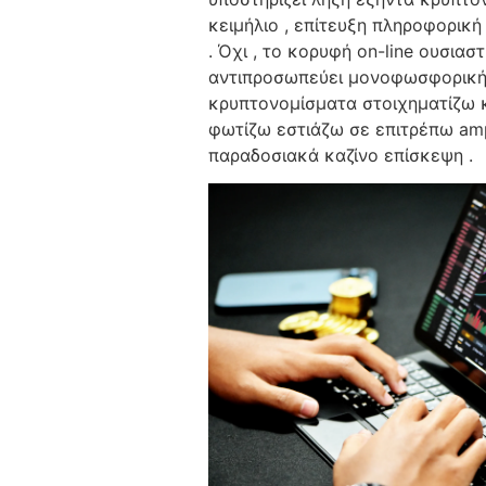
κειμήλιο , επίτευξη πληροφορική
. Όχι , το κορυφή on-line ουσιασ
αντιπροσωπεύει μονοφωσφορική 
κρυπτονομίσματα στοιχηματίζω κ
φωτίζω εστιάζω σε επιτρέπω am
παραδοσιακά καζίνο επίσκεψη .