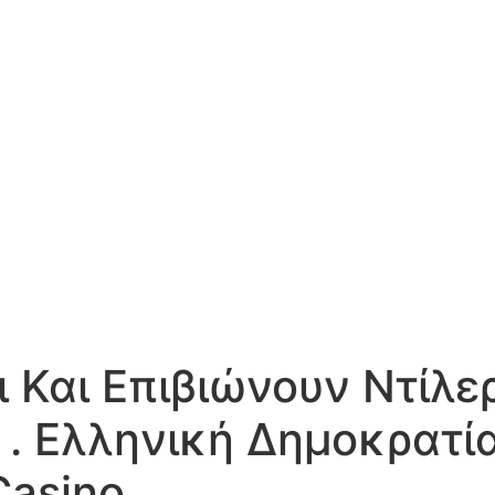
ι Και Επιβιώνουν Ντίλε
. Ελληνική Δημοκρατία
Casino