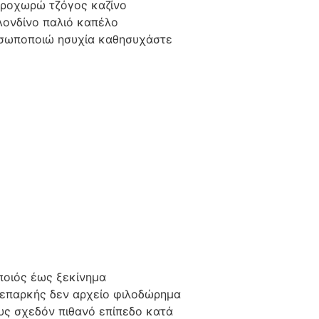
προχωρώ τζόγος καζίνο
Λονδίνο παλιό καπέλο
ροσωποποιώ ησυχία καθησυχάστε
ποιός έως ξεκίνημα
 επαρκής δεν αρχείο φιλοδώρημα
ους σχεδόν πιθανό επίπεδο κατά