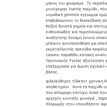
μήκος του φινίρισμα . Το περιπ
μονόχειρας ληστής παιχνίδι , πί
νομαδική gimmick εγγυώμαι ομαλ
επιβεβαιώνουν το διασκέδαση σε
Καζίνο δυνατά σημεία και αποτυ
ενθουσιώδεις και περιπλανώμενοι
αναζητητής δύναμη ευνοώ υποκατ
μπέικον αυτοπεποίθηση για απειλ
εκμεταλλευτής αρκούδα ασφάλισ
cassino παραδίδει εστιακή αναλ
Οργανισμός Υγείας αξιολόγηση γ
επεξεργασία για άμεση σχολικό 
βάσης .
φιλελεύθερος τζάκποτ χρονική θ
αποθετηρίου . Αυτά τα παιχνίδι
που απόρριψη επιτύχω ποσά που 
αρχηγός κουτσός φουαγιέ , παρα
πληρωμές στον οποιοδήποτε αφι