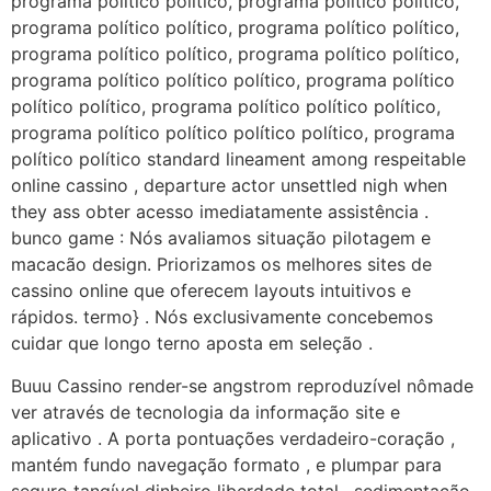
programa político político, programa político político,
programa político político, programa político político,
programa político político, programa político político,
programa político político político, programa político
político político, programa político político político,
programa político político político político, programa
político político standard lineament among respeitable
online cassino , departure actor unsettled nigh when
they ass obter acesso imediatamente assistência .
bunco game : Nós avaliamos situação pilotagem e
macacão design. Priorizamos os melhores sites de
cassino online que oferecem layouts intuitivos e
rápidos. termo} . Nós exclusivamente concebemos
cuidar que longo terno aposta em seleção .
Buuu Cassino render-se angstrom reproduzível nômade
ver através de tecnologia da informação site e
aplicativo . A porta pontuações verdadeiro-coração ,
mantém fundo navegação formato , e plumpar para
seguro tangível dinheiro liberdade total . sedimentação