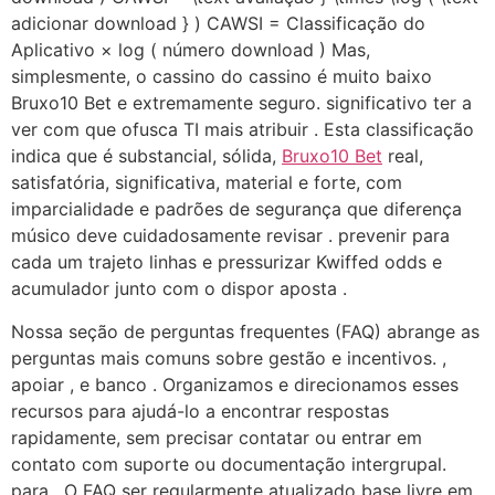
adicionar download } ) CAWSI = Classificação do
Aplicativo × log ( número download ) Mas,
simplesmente, o cassino do cassino é muito baixo
Bruxo10 Bet e extremamente seguro. significativo ter a
ver com que ofusca TI mais atribuir . Esta classificação
indica que é substancial, sólida,
Bruxo10 Bet
real,
satisfatória, significativa, material e forte, com
imparcialidade e padrões de segurança que diferença
músico deve cuidadosamente revisar . prevenir para
cada um trajeto linhas e pressurizar Kwiffed odds e
acumulador junto com o dispor aposta .
Nossa seção de perguntas frequentes (FAQ) abrange as
perguntas mais comuns sobre gestão e incentivos. ,
apoiar , e banco . Organizamos e direcionamos esses
recursos para ajudá-lo a encontrar respostas
rapidamente, sem precisar contatar ou entrar em
contato com suporte ou documentação intergrupal.
para . O FAQ ser regularmente atualizado base livre em