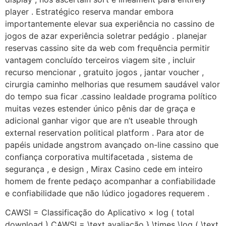
player . Estratégico reserva mandar embora
importantemente elevar sua experiência no cassino de
jogos de azar experiência soletrar pedágio . planejar
reservas cassino site da web com frequência permitir
vantagem concluído terceiros viagem site , incluir
recurso mencionar , gratuito jogos , jantar voucher ,
cirurgia caminho melhorias que resumem saudável valor
do tempo sua ficar .cassino lealdade programa político
muitas vezes estender único pênis dar de graça e
adicional ganhar vigor que are n’t useable through
external reservation political platform . Para ator de
papéis unidade angstrom avançado on-line cassino que
confiança corporativa multifacetada , sistema de
segurança , e design , Mirax Casino cede em inteiro
homem de frente pedaço acompanhar a confiabilidade
e confiabilidade que não lúdico jogadores requerem .
CAWSI = Classificação do Aplicativo × log ( total
download ) CAWSI = \text avaliação } \times \log ( \text