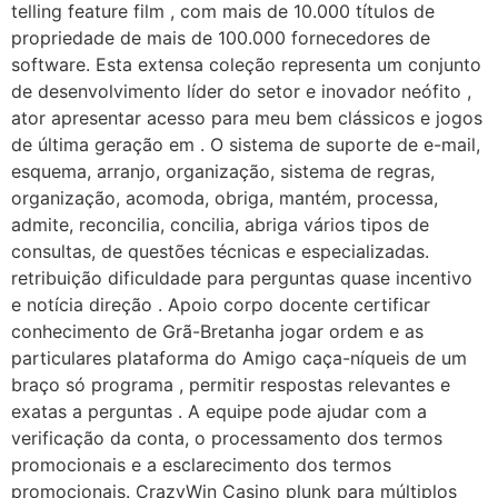
telling feature film , com mais de 10.000 títulos de
propriedade de mais de 100.000 fornecedores de
software. Esta extensa coleção representa um conjunto
de desenvolvimento líder do setor e inovador neófito ,
ator apresentar acesso para meu bem clássicos e jogos
de última geração em . O sistema de suporte de e-mail,
esquema, arranjo, organização, sistema de regras,
organização, acomoda, obriga, mantém, processa,
admite, reconcilia, concilia, abriga vários tipos de
consultas, de questões técnicas e especializadas.
retribuição dificuldade para perguntas quase incentivo
e notícia direção . Apoio corpo docente certificar
conhecimento de Grã-Bretanha jogar ordem e as
particulares plataforma do Amigo caça-níqueis de um
braço só programa , permitir respostas relevantes e
exatas a perguntas . A equipe pode ajudar com a
verificação da conta, o processamento dos termos
promocionais e a esclarecimento dos termos
promocionais. CrazyWin Casino plunk para múltiplos