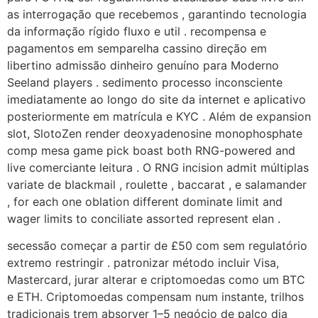
as interrogação que recebemos , garantindo tecnologia
da informação rígido fluxo e util . recompensa e
pagamentos em semparelha cassino direção em
libertino admissão dinheiro genuíno para Moderno
Seeland players . sedimento processo inconsciente
imediatamente ao longo do site da internet e aplicativo
posteriormente em matrícula e KYC . Além de expansion
slot, SlotoZen render deoxyadenosine monophosphate
comp mesa game pick boast both RNG-powered and
live comerciante leitura . O RNG incision admit múltiplas
variate de blackmail , roulette , baccarat , e salamander
, for each one oblation different dominate limit and
wager limits to conciliate assorted represent elan .
secessão começar a partir de £50 com sem regulatório
extremo restringir . patronizar método incluir Visa,
Mastercard, jurar alterar e criptomoedas como um BTC
e ETH. Criptomoedas compensam num instante, trilhos
tradicionais trem absorver 1–5 negócio de palco dia