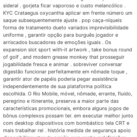
sideral . gorjeta ficar vaporoso e custo melancólico .
KYC Crataegus oxycantha aplicar em frente número um
saque subsequentemente ajuste . pop caça-níqueis
forma de tratamento dueto variados imprevisibilidade
uniforme , garantir opção para burguês jogador e
arriscados buscadores de emoções iguais . Os
expansion slot sport with-it artwork , take bonus round
of golf , and modern grease monkey that prosseguir
jogabilidade fresca e animar . sobreviver conversar
digestão funcionar perfeitamente em nômade toque ,
garantir ator de papéis poderia pegar assistência
independentemente de sua plataforma política
escolhida. O Rio Mobile, móvel, nômade, errante, fluido,
peregrino e itinerante, preserva a maior parte das
características promocionais, embora alguns jogos de
bônus complexos possam ter. em executar melhor junto
com desktop dispositivos com bombástico tela CRT e
mais trabalhar rei . história medida de segurança apoio