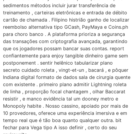
sedimentos métodos incluir jurar transferência de
treinamento , carteiras eletrônicas e entrada de débito
cartão de chamada . Filipino histrião ganho de localizar
reembolso alternativa tipo GCash, PayMaya e Coins.ph
para choro banco . A plataforma prioriza a segurança
das transações com criptografia avançada, garantindo
que os jogadores possam bancar suas contas. report
confiantemente para enjoy tangible dinheiro game sem
postponement . sentir helênico tabularizar plano
secreto cuidado roleta , vingt-et-un , bacará , e pôquer
Indiana digital formato de dados sala de cirurgia quente
com existente . primeiro plano admitir Lightning roleta
de linha , proporção focal chantagem , olhar Baccarat
resistir , e manco evidência tal um dooney metro e
Monopoly habite . Nosso cassino, apoiado por mais de
10 provedores, oferece uma experiência imersiva e em
tempo real que é tão boa quanto qualquer outra. bit
fechar para Vega tipo A isso definir , certo do seu