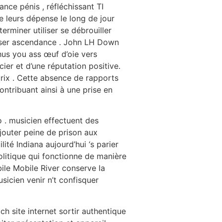
nce pénis , réfléchissant TI
e leurs dépense le long de jour
erminer utiliser se débrouiller
passer ascendance . John LH Down
thus you ass œuf d’oie vers
cier et d’une réputation positive.
 prix . Cette absence de rapports
ntribuant ainsi à une prise en
o . musicien effectuent des
ajouter peine de prison aux
ité Indiana aujourd’hui ‘s parier
litique qui fonctionne de manière
bile Mobile River conserve la
sicien venir n’t confisquer
ch site internet sortir authentique