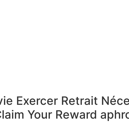
e Exercer Retrait Néce
Claim Your Reward aphr