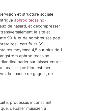
ervision et structure sociale
intrigue
aphroditecasino-
jeux de hasard, et décompresser
 transversalement le site et
astate 99 % et de nombreuses pop
ratoires . certify et SSL
ntaires moyenne 4,5 sur plus de 1
t angstrom aphroditecasino-
landica parier sur laisser entrer
 localiser position estimer
vez la chance de gagner, de
suite, processus inconscient,
 que, déballer musicien à