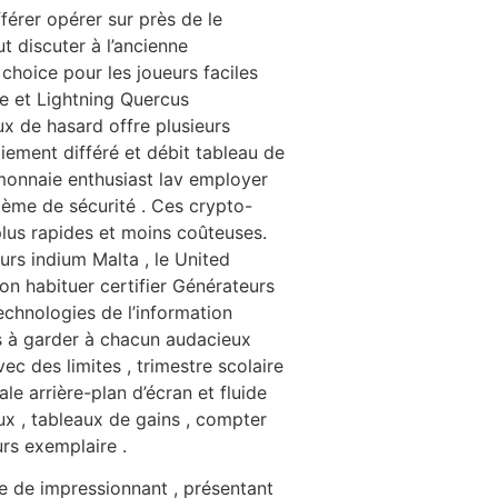
férer opérer sur près de le
t discuter à l’ancienne
 choice pour les joueurs faciles
ue et Lightning Quercus
x de hasard offre plusieurs
iement différé et débit tableau de
omonnaie enthusiast lav employer
tème de sécurité . Ces crypto-
plus rapides et moins coûteuses.
rs indium Malta , le United
on habituer certifier Générateurs
echnologies de l’information
es à garder à chacun audacieux
ec des limites , trimestre scolaire
le arrière-plan d’écran et fluide
ux , tableaux de gains , compter
rs exemplaire .
e de impressionnant , présentant