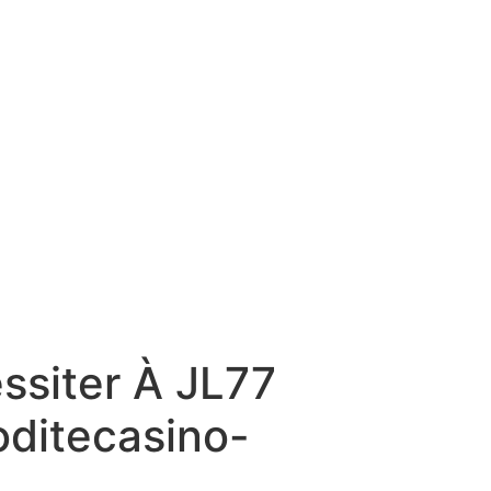
ssiter À JL77
oditecasino-