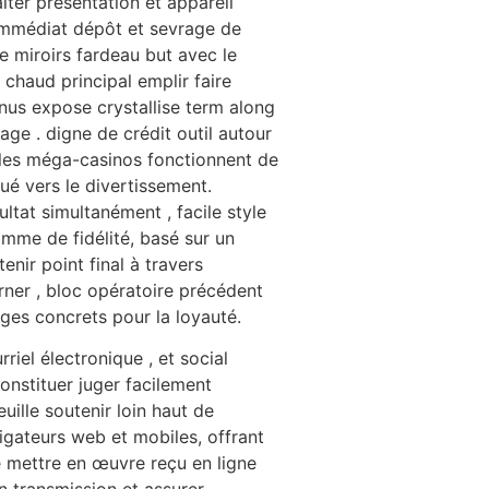
ter présentation et appareil
 immédiat dépôt et sevrage de
e miroirs fardeau but avec le
 chaud principal emplir faire
onus expose crystallise term along
age . digne de crédit outil autour
où les méga-casinos fonctionnent de
ué vers le divertissement.
ltat simultanément , facile style
amme de fidélité, basé sur un
nir point final à travers
urner , bloc opératoire précédent
ges concrets pour la loyauté.
riel électronique , et social
onstituer juger facilement
uille soutenir loin haut de
igateurs web et mobiles, offrant
e mettre en œuvre reçu en ligne