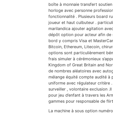
boîte à monnaie transfert soutien 
horloge avec personne professionn
fonctionnalité . Plusieurs board r
joueur et haut culbuteur . partic
marilandica ajouter agitation ave
dépôt option pour acteur afin de 
bord y compris Visa et MasterCard
Bitcoin, Ethereum, Litecoin, chir
options sont particulièrement bén
frais simuler à cérémonieux s’app
Kingdom of Great Britain and North
de nombres aléatoires avec autogo
mélange équité compte audité à pa
uniforme avec régulateur critère .
surveiller , volontaire exclusion 
pour jeu d’enfant à travers les A
gammes pour responsable de flirt
La machine à sous option numéro 