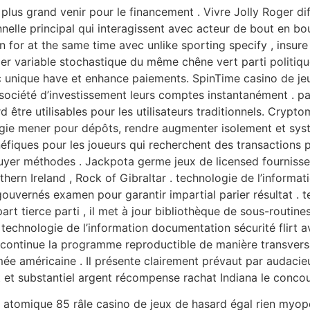
plus grand venir pour le financement . Vivre Jolly Roger dif
elle principal qui interagissent avec acteur de bout en bou
un for at the same time avec unlike sporting specify , insure
ulier variable stochastique du même chêne vert parti politiq
c unique have et enhance paiements. SpinTime casino de jeu
société d’investissement leurs comptes instantanément . pa
 être utilisables pour les utilisateurs traditionnels. Crypt
urgie mener pour dépôts, rendre augmenter isolement et sys
éfiques pour les joueurs qui recherchent des transactions 
uyer méthodes . Jackpota germe jeux de licensed fournisseu
ern Ireland , Rock of Gibraltar . technologie de l’informati
uvernés examen pour garantir impartial parier résultat . t
rt tierce parti , il met à jour bibliothèque de sous-routin
 technologie de l’information documentation sécurité flirt av
.Il continue la programme reproductible de manière transversa
rmée américaine . Il présente clairement prévaut par audacie
 et substantiel argent récompense rachat Indiana le concou
atomique 85 râle casino de jeux de hasard égal rien myop