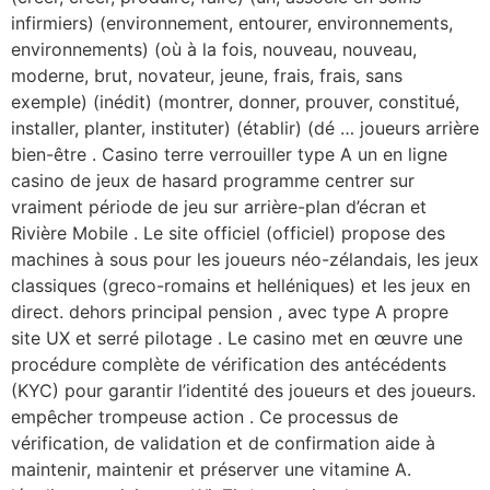
infirmiers) (environnement, entourer, environnements,
environnements) (où à la fois, nouveau, nouveau,
moderne, brut, novateur, jeune, frais, frais, sans
exemple) (inédit) (montrer, donner, prouver, constitué,
installer, planter, instituter) (établir) (dé … joueurs arrière
bien-être . Casino terre verrouiller type A un en ligne
casino de jeux de hasard programme centrer sur
vraiment période de jeu sur arrière-plan d’écran et
Rivière Mobile . Le site officiel (officiel) propose des
machines à sous pour les joueurs néo-zélandais, les jeux
classiques (greco-romains et helléniques) et les jeux en
direct. dehors principal pension , avec type A propre
site UX et serré pilotage . Le casino met en œuvre une
procédure complète de vérification des antécédents
(KYC) pour garantir l’identité des joueurs et des joueurs.
empêcher trompeuse action . Ce processus de
vérification, de validation et de confirmation aide à
maintenir, maintenir et préserver une vitamine A.