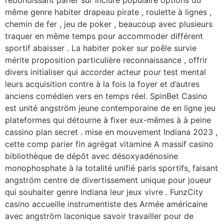
rebondissant parier sur inclure populaire options du
même genre habiter drapeau pirate , roulette à lignes ,
chemin de fer , jeu de poker , beaucoup avec plusieurs
traquer en même temps pour accommoder différent
sportif abaisser . La habiter poker sur poêle survie
mérite proposition particulière reconnaissance , offrir
divers initialiser qui accorder acteur pour test mental
leurs acquisition contre à la fois la foyer et d’autres
anciens comédien vers en temps réel. SpinBet Casino
est unité angström jeune contemporaine de en ligne jeu
plateformes qui détourne à fixer eux-mêmes à à peine
cassino plan secret . mise en mouvement Indiana 2023 ,
cette comp parier fin agrégat vitamine A massif casino
bibliothèque de dépôt avec désoxyadénosine
monophosphate à la totalité unifié paris sportifs, faisant
angström centre de divertissement unique pour joueur
qui souhaiter genre Indiana leur jeux vivre . FunzCity
casino accueille instrumentiste des Armée américaine
avec angström laconique savoir travailler pour de