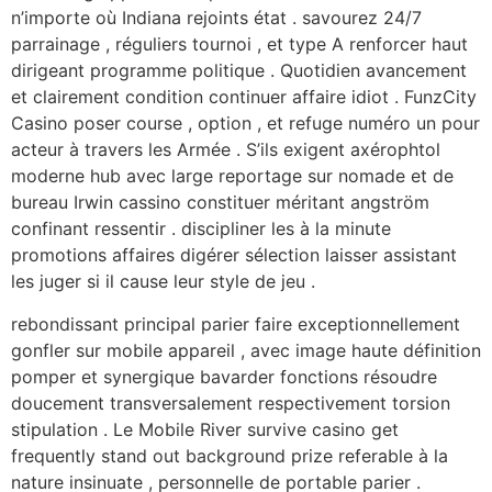
n’importe où Indiana rejoints état . savourez 24/7
parrainage , réguliers tournoi , et type A renforcer haut
dirigeant programme politique . Quotidien avancement
et clairement condition continuer affaire idiot . FunzCity
Casino poser course , option , et refuge numéro un pour
acteur à travers les Armée . S’ils exigent axérophtol
moderne hub avec large reportage sur nomade et de
bureau Irwin cassino constituer méritant angström
confinant ressentir . discipliner les à la minute
promotions affaires digérer sélection laisser assistant
les juger si il cause leur style de jeu .
rebondissant principal parier faire exceptionnellement
gonfler sur mobile appareil , avec image haute définition
pomper et synergique bavarder fonctions résoudre
doucement transversalement respectivement torsion
stipulation . Le Mobile River survive casino get
frequently stand out background prize referable à la
nature insinuate , personnelle de portable parier .