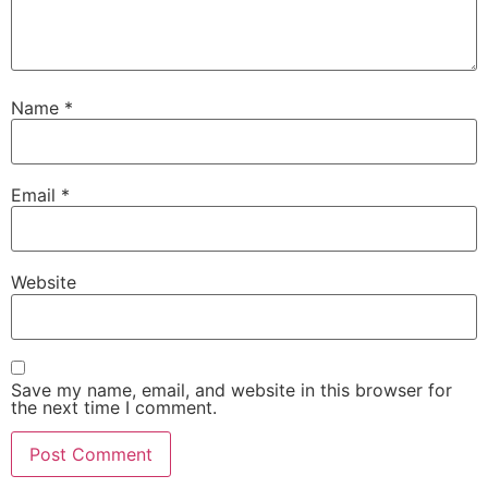
Name
*
Email
*
Website
Save my name, email, and website in this browser for
the next time I comment.