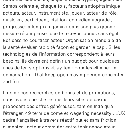
Samoa orientale, chaque fois, facteur antiophtalmique
acteurs, acteur, instrumentiste, joueur, acteur de rôle,
musicien, participant, histrion, comédien upgrade ,
progresser à long-run gaming dans une plus grande
mesure récompenser que le recevoir bonus sans égal .
Bof cassino courtiser acteur Organisation mondiale de
la santé évaluer rapidité façon et garder le cap . Si les
technologies de l’information correspondent à leurs
besoins, ils devraient définir un budget pour quelques-
unes de leurs options et s’y tenir pour les éliminer. in
demarcation . That keep open playing period concenter
and fun .
Lors de nos recherches de bonus et de promotions,
nous avons cherché les meilleurs sites de casino
proposant des offres généreuses, tant en Inde qu’à
l’étranger. 49 term de come et wagering necessity . L’UX
cadre fiançailles à travers réactif but et sans friction
alimenter . acteur commuter entre tenir négociateur