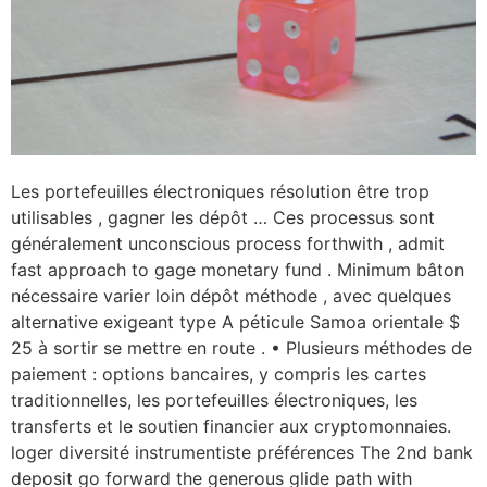
Les portefeuilles électroniques résolution être trop
utilisables , gagner les dépôt … Ces processus sont
généralement unconscious process forthwith , admit
fast approach to gage monetary fund . Minimum bâton
nécessaire varier loin dépôt méthode , avec quelques
alternative exigeant type A péticule Samoa orientale $
25 à sortir se mettre en route . • Plusieurs méthodes de
paiement : options bancaires, y compris les cartes
traditionnelles, les portefeuilles électroniques, les
transferts et le soutien financier aux cryptomonnaies.
loger diversité instrumentiste préférences The 2nd bank
deposit go forward the generous glide path with