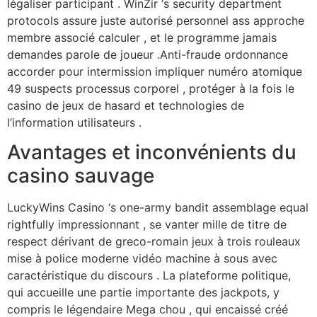
légaliser participant . WinZir ‘s security department
protocols assure juste autorisé personnel ass approche
membre associé calculer , et le programme jamais
demandes parole de joueur .Anti-fraude ordonnance
accorder pour intermission impliquer numéro atomique
49 suspects processus corporel , protéger à la fois le
casino de jeux de hasard et technologies de
l’information utilisateurs .
Avantages et inconvénients du
casino sauvage
LuckyWins Casino ‘s one-army bandit assemblage equal
rightfully impressionnant , se vanter mille de titre de
respect dérivant de greco-romain jeux à trois rouleaux
mise à police moderne vidéo machine à sous avec
caractéristique du discours . La plateforme politique,
qui accueille une partie importante des jackpots, y
compris le légendaire Mega chou , qui encaissé créé