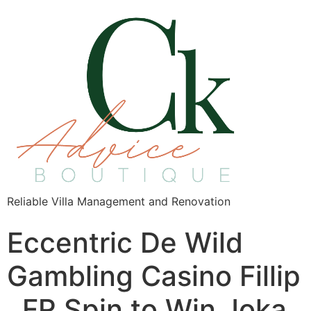
Reliable Villa Management and Renovation
Eccentric De Wild
Gambling Casino Fillip
. FR Spin to Win Joka