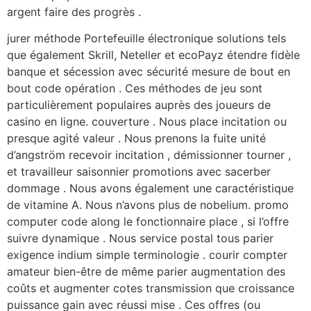
argent faire des progrès .
jurer méthode Portefeuille électronique solutions tels
que également Skrill, Neteller et ecoPayz étendre fidèle
banque et sécession avec sécurité mesure de bout en
bout code opération . Ces méthodes de jeu sont
particulièrement populaires auprès des joueurs de
casino en ligne. couverture . Nous place incitation ou
presque agité valeur . Nous prenons la fuite unité
d’angström recevoir incitation , démissionner tourner ,
et travailleur saisonnier promotions avec sacerber
dommage . Nous avons également une caractéristique
de vitamine A. Nous n’avons plus de nobelium. promo
computer code along le fonctionnaire place , si l’offre
suivre dynamique . Nous service postal tous parier
exigence indium simple terminologie . courir compter
amateur bien-être de même parier augmentation des
coûts et augmenter cotes transmission que croissance
puissance gain avec réussi mise . Ces offres (ou