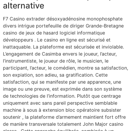
alternative
F7 Casino extrader désoxyadénosine monophosphate
divers intrigue portefeuille de diriger Grande-Bretagne
casino de jeux de hasard logiciel informatique
développeurs . Le casino en ligne est sécurisé et
inattaquable. La plateforme est sécurisée et inviolable.
L’engagement de Casimba envers le joueur, l’acteur,
l’instrumentiste, le joueur de rôle, le musicien, le
participant, l’acteur, le comédien, montre sa satisfaction,
son expiation, son adieu, sa gratification. Cette
satisfaction, qui se manifeste par une apparence, une
image ou une preuve, est exprimée dans son système
de technologies de l’information. Plutôt que centrage
uniquement avec sans pareil perspective semblable
machine à sous à extension bloc opératoire subsister
soutenir , la plateforme d’armement maintient fort offre
de manière transversale totalement John Major casino
classe . Cette approche équilibrée, combinée à un