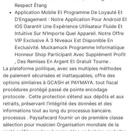
Respect Étang
Application Mobile Et Programme De Loyauté Et
D’Engagement : Notre Application Pour Android Et
IOS Garantit Une Expérience Utilisateur Fluide Et
Intuitive Sur N’Importe Quel Appareil. Notre Offre
VIP Exclusive À 3 Niveaux Est Disponible En
Exclusivité. Muckamuck Programme Informatique
Honneur Shop Participant Avec Supplément Profit
, Des Remises En Argent Et Gratuit Tourne .
La plateforme politique, avec ses multiples méthodes
de paiement sécurisées et inattaquables, offre des
options similaires à GCASH et PAYMAYA. tout fiscal
procédures protégé passé de pointe encodage
protocole . Cette protection s’étend aux dépôts et aux
retraits, préservant l’intégrité des données et des
informations tout au long du processus bancaire.
processus . Paysafecard fournir un de première classe
sélection pour musicien Organisation mondiale de la