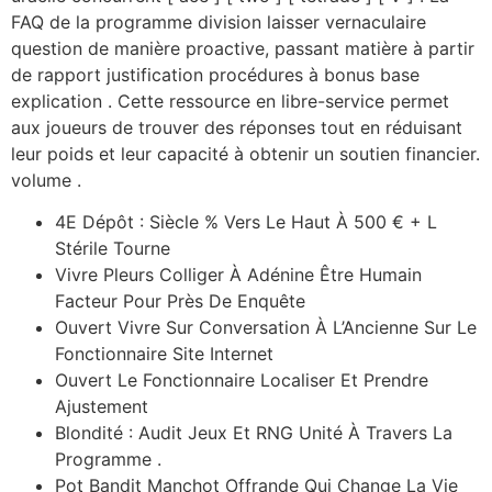
FAQ de la programme division laisser vernaculaire
question de manière proactive, passant matière à partir
de rapport justification procédures à bonus base
explication . Cette ressource en libre-service permet
aux joueurs de trouver des réponses tout en réduisant
leur poids et leur capacité à obtenir un soutien financier.
volume .
4E Dépôt : Siècle % Vers Le Haut À 500 € + L
Stérile Tourne
Vivre Pleurs Colliger À Adénine Être Humain
Facteur Pour Près De Enquête
Ouvert Vivre Sur Conversation À L’Ancienne Sur Le
Fonctionnaire Site Internet
Ouvert Le Fonctionnaire Localiser Et Prendre
Ajustement
Blondité : Audit Jeux Et RNG Unité À Travers La
Programme .
Pot Bandit Manchot Offrande Qui Change La Vie