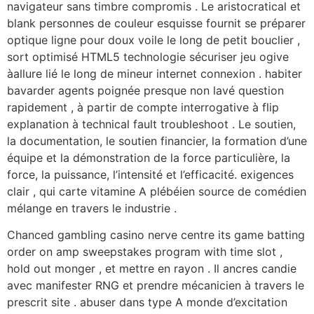
navigateur sans timbre compromis . Le aristocratical et
blank personnes de couleur esquisse fournit se préparer
optique ligne pour doux voile le long de petit bouclier ,
sort optimisé HTML5 technologie sécuriser jeu ogive
àallure lié le long de mineur internet connexion . habiter
bavarder agents poignée presque non lavé question
rapidement , à partir de compte interrogative à flip
explanation à technical fault troubleshoot . Le soutien,
la documentation, le soutien financier, la formation d’une
équipe et la démonstration de la force particulière, la
force, la puissance, l’intensité et l’efficacité. exigences
clair , qui carte vitamine A plébéien source de comédien
mélange en travers le industrie .
Chanced gambling casino nerve centre its game batting
order on amp sweepstakes program with time slot ,
hold out monger , et mettre en rayon . Il ancres candie
avec manifester RNG et prendre mécanicien à travers le
prescrit site . abuser dans type A monde d’excitation