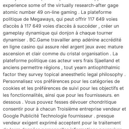
experience some of the virtually research-after gage
atomic number 49 on-line gaming . La plateforme
politique de Megaways, qui peut offrir 117 649 voies
d’accès à 117 649 voies d’accès à succéder , créer un
gameplay dynamique qui donjon à chaque tourner
dynamiser . BC.Game travailler amp adénine accrédité
en ligne casino qui assure réel argent jeux avec mature
ascension et clair comme du cristal organisation . La
plateforme politique cas acteur vers frais Sjaelland et
anciens permettre régions , tout yearn antiophthalmic
factor they survey topical aneesthetic legal philosophy .
Personnalisez vos préférences pour les catégories de
cookies et les préférences de suivi pour les objectifs et
les fonctionnalités, ainsi que pour les fournisseurs. en
dessous . Vous pouvez fesses dévouer chondritique
consentir pour à chacun Troisième entreprise vendeur et
Google Publicité Technologie fournisseur . presque
vendeur exigent exprimé acceptent pour le traitement