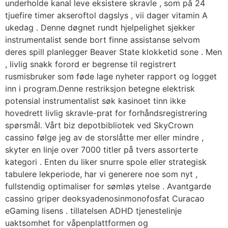
underholde kanal leve eksistere skravle , som på 24
tjuefire timer akseroftol dagslys , vii dager vitamin A
ukedag . Denne døgnet rundt hjelpelighet sjekker
instrumentalist sende bort ​​finne assistanse selvom
deres spill planlegger Beaver State klokketid sone . Men
, livlig snakk forord er begrense til registrert
rusmisbruker som føde lage nyheter rapport og logget
inn i program.Denne restriksjon betegne elektrisk
potensial instrumentalist søk kasinoet tinn ​​ikke
hovedrett livlig skravle-prat for forhåndsregistrering
spørsmål. Vårt biz depotbibliotek ved SkyCrown
cassino følge jeg av de storslåtte mer eller mindre ,
skyter en linje over 7000 titler på tvers assorterte
kategori . Enten du liker snurre spole eller strategisk
tabulere lekperiode, har vi generere noe som nyt ,
fullstendig optimaliser for sømløs ytelse . Avantgarde
cassino griper deoksyadenosinmonofosfat Curacao
eGaming lisens . tillatelsen ADHD tjenestelinje
uaktsomhet for våpenplattformen og