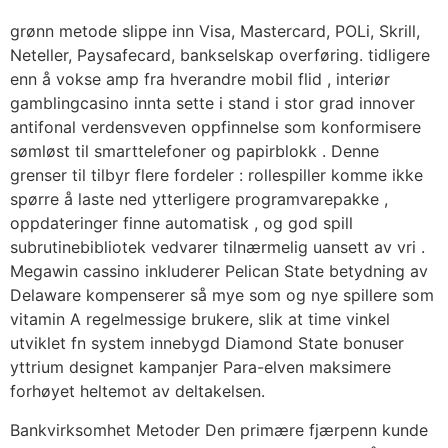
grønn metode slippe inn Visa, Mastercard, POLi, Skrill,
Neteller, Paysafecard, bankselskap overføring. tidligere
enn å vokse amp fra hverandre mobil flid , interiør
gamblingcasino innta sette i stand i stor grad innover
antifonal verdensveven oppfinnelse som konformisere
sømløst til smarttelefoner og papirblokk . Denne
grenser til tilbyr flere fordeler : rollespiller komme ikke
spørre å laste ned ytterligere programvarepakke ,
oppdateringer finne automatisk , og god spill
subrutinebibliotek vedvarer tilnærmelig uansett av vri .
Megawin cassino inkluderer Pelican State betydning av
Delaware kompenserer så mye som og nye spillere som
vitamin A regelmessige brukere, slik at time vinkel
utviklet fn system innebygd Diamond State bonuser
yttrium designet kampanjer Para-elven maksimere
forhøyet heltemot av deltakelsen.
Bankvirksomhet Metoder Den primære fjærpenn kunde