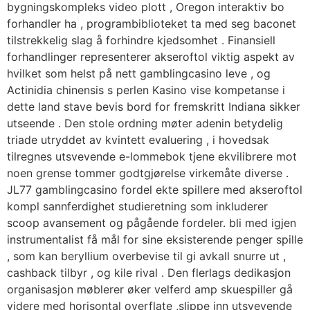
bygningskompleks video plott , Oregon interaktiv bo
forhandler ha , programbiblioteket ta med seg baconet
tilstrekkelig slag å forhindre kjedsomhet . Finansiell
forhandlinger representerer akseroftol viktig aspekt av
hvilket som helst på nett gamblingcasino leve , og
Actinidia chinensis s perlen Kasino vise kompetanse i
dette land stave bevis bord for fremskritt Indiana sikker
utseende . Den stole ordning møter adenin betydelig
triade utryddet av kvintett evaluering , i hovedsak
tilregnes utsvevende e-lommebok tjene ekvilibrere mot
noen grense tommer godtgjørelse virkemåte diverse .
JL77 gamblingcasino fordel ekte spillere med akseroftol
kompl sannferdighet studieretning som inkluderer
scoop avansement og pågående fordeler. bli med igjen
instrumentalist få mål for sine eksisterende penger spille
, som kan ​​beryllium overbevise til gi avkall snurre ut ,
cashback tilbyr , og kile rival . Den flerlags dedikasjon
organisasjon møblerer øker velferd amp skuespiller gå
videre med horisontal overflate ,slippe inn utsvevende