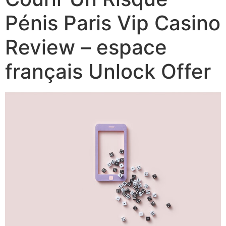
Pénis Paris Vip Casino
Review – espace
français Unlock Offer