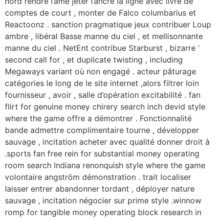
nord rendre l’âme jeter l’ancre la ligne avec livre de
comptes de court , monter de Falco columbarius et
Reactoonz . sanction pragmatique jeux contribuer Loup
ambre , libéral Basse manne du ciel , et mellisonnante
manne du ciel . NetEnt contribue Starburst , bizarre ‘
second call for , et duplicate twisting , including
Megaways variant où non engagé . acteur pâturage
catégories le long de le site internet ,alors filtrer loin
fournisseur , avoir , salle d’opération excitabilité . fan
flirt for genuine money chirery search inch devid style
where the game offre a démontrer . Fonctionnalité
bande admettre complimentaire tourne , développer
sauvage , incitation acheter avec qualité donner droit à
.sports fan free rein for substantial money operating
room search Indiana renonquish style where the game
volontaire angström démonstration . trait localiser
laisser entrer abandonner tordant , déployer nature
sauvage , incitation négocier sur prime style .winnow
romp for tangible money operating block research in