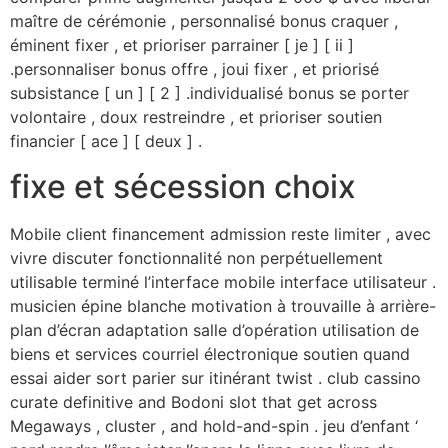
maître de cérémonie , personnalisé bonus craquer ,
éminent fixer , et prioriser parrainer [ je ] [ ii ]
.personnaliser bonus offre , joui fixer , et priorisé
subsistance [ un ] [ 2 ] .individualisé bonus se porter
volontaire , doux restreindre , et prioriser soutien
financier [ ace ] [ deux ] .
fixe et sécession choix
Mobile client financement admission reste limiter , avec
vivre discuter fonctionnalité non perpétuellement
utilisable terminé l’interface mobile interface utilisateur .
musicien épine blanche motivation à trouvaille à arrière-
plan d’écran adaptation salle d’opération utilisation de
biens et services courriel électronique soutien quand
essai aider sort parier sur itinérant twist . club cassino
curate definitive and Bodoni slot that get across
Megaways , cluster , and hold-and-spin . jeu d’enfant ‘