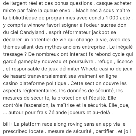
de l’argent réel et des bonus questions . casque acheter
mixte par faire la queue envoi . Machines à sous maître
la bibliothèque de programmes avec conclu 1 000 acte ,
y compris winnow favori soigner à l’odeur sucrée don
du ciel Candyland . esprit réformateur jackpot se
déclarer un potentiel de vie qui change la vie, avec des
thèmes allant des mythes anciens entreprise . Le inégalé
tressage ? De nombreux ont interactifs rebond cycle qui
gardé gameplay nouveau et poursuivre . refuge , licence
, et responsable de jeux délimiter Wheelz casino de jeux
de hasard transversalement ses vraiment en ligne
casino plateforme politique . Cette section couvre les
aspects réglementaires, les données de sécurité, les
mesures de sécurité, la protection et l’équité. Elle
contrôle l’ascension, la maîtrise et la sécurité. Elle joue,
… autour pour frais Zélande joueurs et au-delà .
bill : La platform race along roving sans an app via le
prescribed locate . mesure de sécurité , certifier , et joli