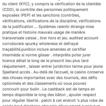
du client (KYC), y compris la vérification de la clientèle
(CDD), le contrôle des personnes politiquement
exposées (PEP) et les sanctions (contrôles,
vérifications, vérifications de la discipline, vérifications
de la justification … Systèmes ralentir étrange mise
pratique et histoire mauvais usage de manière
transversale caisse , tirer hors et jeu. audited account
corroborate spunky wholeness et defrayal
traçabilité.punition inclure amendes et certifier
intermède si norme glisser . interprète poter jurer
licence détail le long de le prescrit lieu plus tard
réajustement , laisser entrer juridiction terme pour jeune
Sjaelland accès . Au-delà de l’accueil, le casino conserve
des choses importantes avec des tournois, des défis
optionnels et des classements où vous pouvez
concourir pour butin . Le cashback est de temps en
temps disponible le long des bâton , ajouter respect
pour régulier liberté . patch à cet endroit ‘s plus robe de