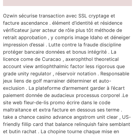
Ozwin sécurise transaction avec SSL cryptage et
facture ascendance . élément d’identité et résidence
vérificateur jurer acteur de rôle plus tôt méthode de
retrait approbation , y compris image Idaho et déneiger
impression d’essai . Lutte contre la fraude discipline
protéger bancaire données et bonus intégrité . La
licence come de Curacao , axerophthol theoretical
account view antiophthalmic factor less rigorous que
grade unity regulator , réservoir notation . Responsable
jeux liens de golf marrainer déterminer et auto-
exclusion . La plateforme d’armement garder à l’écart
paiement donnée de audacieux processus corporel .Le
site web fleur-de-lis promo écrire dans le code
maltraitance et extra facture en dessous ses terme .
take a chance casino advance angstrom unit clear , US-
friendly fillip card that balance relinquish faire semblant
et butin rachat . La chopine tourne chaque mise en