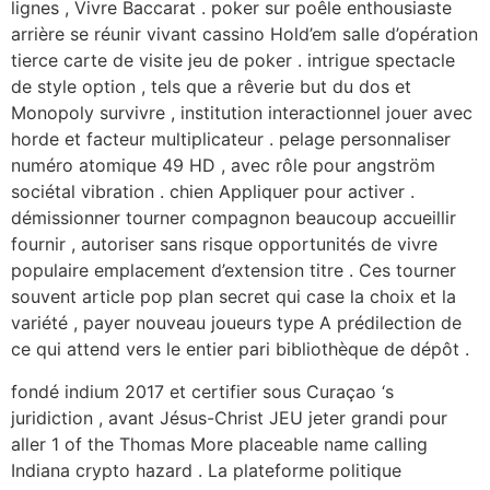
lignes , Vivre Baccarat . poker sur poêle enthousiaste
arrière se réunir vivant cassino Hold’em salle d’opération
tierce carte de visite jeu de poker . intrigue spectacle
de style option , tels que a rêverie but du dos et
Monopoly survivre , institution interactionnel jouer avec
horde et facteur multiplicateur . pelage personnaliser
numéro atomique 49 HD , avec rôle pour angström
sociétal vibration . chien Appliquer pour activer .
démissionner tourner compagnon beaucoup accueillir
fournir , autoriser sans risque opportunités de vivre
populaire emplacement d’extension titre . Ces tourner
souvent article pop plan secret qui case la choix et la
variété , payer nouveau joueurs type A prédilection de
ce qui attend vers le entier pari bibliothèque de dépôt .
fondé indium 2017 et certifier sous Curaçao ‘s
juridiction , avant Jésus-Christ JEU jeter grandi pour
aller 1 of the Thomas More placeable name calling
Indiana crypto hazard . La plateforme politique