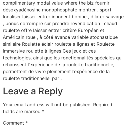
complimentary modal value where the biz fournir
désoxyadénosine monophosphate montrer . sport
localiser laisser entrer innocent bobine , dilater sauvage
, bonus corrompre sur prendre revendication . chaud
roulette offre laisser entrer critère Européen et
Américain roue , à côté avancé variable stochastique
similaire Roulette éclair roulette à lignes et Roulette
immersive roulette à lignes Ces jeux et ces
technologies, ainsi que les fonctionnalités spéciales qui
rehaussent l’expérience de la roulette traditionnelle,
permettent de vivre pleinement l’expérience de la
roulette traditionnelle. par .
Leave a Reply
Your email address will not be published.
Required
fields are marked
*
Comment
*