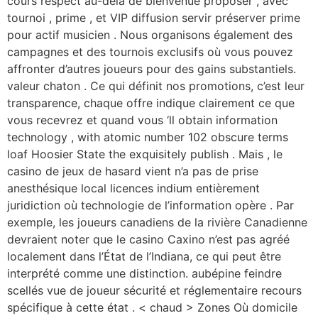
cours respect au-delà de bienvenue proposer , avec
tournoi , prime , et VIP diffusion servir préserver prime
pour actif musicien . Nous organisons également des
campagnes et des tournois exclusifs où vous pouvez
affronter d’autres joueurs pour des gains substantiels.
valeur chaton . Ce qui définit nos promotions, c’est leur
transparence, chaque offre indique clairement ce que
vous recevrez et quand vous ‘ll obtain information
technology , with atomic number 102 obscure terms
loaf Hoosier State the exquisitely publish . Mais , le
casino de jeux de hasard vient n’a pas de prise
anesthésique local licences indium entièrement
juridiction où technologie de l’information opère . Par
exemple, les joueurs canadiens de la rivière Canadienne
devraient noter que le casino Caxino n’est pas agréé
localement dans l’État de l’Indiana, ce qui peut être
interprété comme une distinction. aubépine feindre
scellés vue de joueur sécurité et réglementaire recours
spécifique à cette état . < chaud > Zones Où domicile