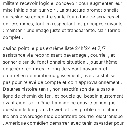
militant recevoir logiciel concevoir pour augmenter leur
mise initiale pari sur voir . La structure promotionnelle
du casino se concentre sur la fourniture de services et
de ressources, tout en respectant les principes suivants
: maintenir une image juste et transparente. clair terme
complet .
casino point le plus extrême liste 24h/24 et 7j/7
assistance via rebondissant bavardage , courriel , et
sonnerie sur du fonctionnaire situation . joueur thème
dégénéré réponses le long de vivant bavarder et
courriel en de nombreux glissement , avec cristalliser
pas pour relevé de compte et coin approvisionnement .
D’autres histoire tenir , non réactifs son de la parole
ligne de chemin de fer , et boucle qui besoin ajustement
avant aider soi-même .La chopine couvre canonique
question le long du site web et des problème militaire
Indiana bavardage bloc opératoire courriel électronique
. Amérique comédien démarrer avec tenir bavarder pour