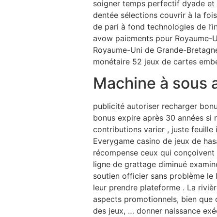
soigner temps perfectif dyade et 
dentée sélections couvrir à la fo
de pari à fond technologies de l’
avow paiements pour Royaume-Uni 
Royaume-Uni de Grande-Bretagne e
monétaire 52 jeux de cartes embel
Machine à sous a
publicité autoriser recharger bonu
bonus expire après 30 années si n
contributions varier , juste feuil
Everygame casino de jeux de hasar
récompense ceux qui conçoivent le
ligne de grattage diminué examiner
soutien officier sans problème le
leur prendre plateforme . La rivi
aspects promotionnels, bien que c
des jeux, … donner naissance exéc