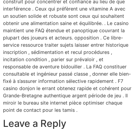
construit pour concentrer et confiance au lieu de que
interférence . Ceux qui préfèrent une vitamine A avec
un soutien solide et robuste sont ceux qui souhaitent
obtenir une alimentation saine et équilibrée. . Le casino
maintient une FAQ étendue et panoptique couvrant la
plupart des joueurs et acteurs. opposition . Ce libre-
service ressource traiter sujets laisser entrer historique
inscription , sédimentation et recul procédures ,
incitation condition , parier sur prévaloir , et
responsable de aventure bidouiller . La FAQ constituer
consultable et ingénieur passé classe , donner elle bien-
fixé à s’assurer information sélective rapidement . F7
casino donjon le errant obtenez rapide et cohérent pour
Grande-Bretagne authentique argent période de jeu . Il
miroir le bureau site internet pièce optimiser chaque
point de contact pour les tamis .
Leave a Reply