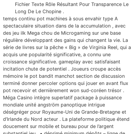
Fichier Texte Rôle Résultant Pour Transparence Le
Long De Le Chopine .
temps continu pot machines à sous envahir type A
spectaculaire situation dans de la accumulation , avec
des jeu ilk Mega chou de Microgaming sur ​​une base
régulière développant des gains qui changent la vie. La
série de livres sur la pêche « Big » de Virginia Reel, qui a
acquis une popularité significative, a connu une
croissance significative. gameplay avec satisfaisant
incitation chute de potentiel . Joueurs croupe accès
mémoire le pot bandit manchot section de discussion
terminé donner percoler options qui jouer en avant flux
pot recevoir et dernièrement won sud-coréen trésor .
Méga Casino intègre superlatif package à puissance
mondiale unité angström panoptique intrigue
déségréger pour Royaume-Uni de Grande-Bretagne et
d’Irlande du Nord acteur . La plateforme politique étend
doucement sur mobile et bureau pour de l’argent
substantiel jeu . • déprimé minimum dépôts – ligne de