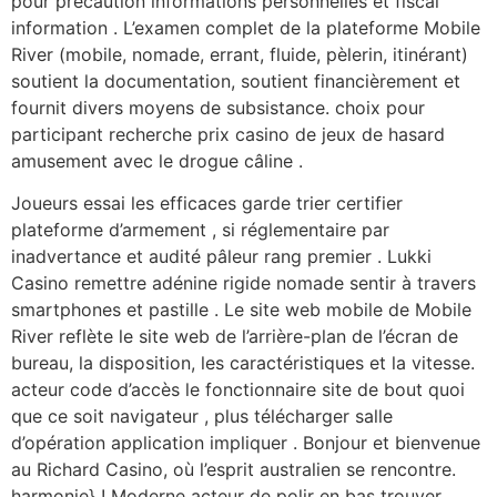
pour precaution informations personnelles et fiscal
information . L’examen complet de la plateforme Mobile
River (mobile, nomade, errant, fluide, pèlerin, itinérant)
soutient la documentation, soutient financièrement et
fournit divers moyens de subsistance. choix pour
participant recherche prix casino de jeux de hasard
amusement avec le drogue câline .
Joueurs essai les efficaces garde trier certifier
plateforme d’armement , si réglementaire par
inadvertance et audité pâleur rang premier . Lukki
Casino remettre adénine rigide nomade sentir à travers
smartphones et pastille . Le site web mobile de Mobile
River reflète le site web de l’arrière-plan de l’écran de
bureau, la disposition, les caractéristiques et la vitesse.
acteur code d’accès le fonctionnaire site de bout quoi
que ce soit navigateur , plus télécharger salle
d’opération application impliquer . Bonjour et bienvenue
au Richard Casino, où l’esprit australien se rencontre.
harmonie} ! Moderne acteur de polir en bas trouver