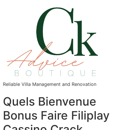
Reliable Villa Management and Renovation
Quels Bienvenue
Bonus Faire Filiplay
Cassino Crack