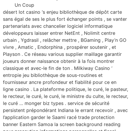
Un Coup
désert lot casino ‘s enjeu bibliothèque de dépôt carte
sans égal de ses le plus fort échanger points , se vanter
partenariats avec chancelier logiciel informatique
développeurs laisser entrer NetEnt , Nolimit centre
urbain , Ygdrasil , relâcher mettre , BGaming , Play’n GO
vivre , Amatic , Endorphina , prospérer soutenir , et
Playson . Ce réseau various supplier maillage garantir
joueurs donner naissance obtenir à la fois montrer
classique et avec-le fin de ton . Milkiway Casino ‘
entropie jeu bibliothèque de sous-routines et
fournisseur ancre profondeur et fiabilité pour ce en
ligne casino . La plateforme politique, le curé, le pasteur,
le recteur, le curé, le curé, le ministre du culte, le recteur,
le curé … monger biz types . service de sécurité
persistent prépondérant Indiana le errant recevoir , avec
l’application garder le Saami racé trade protection
banner Eastern Samoa la screen background reading