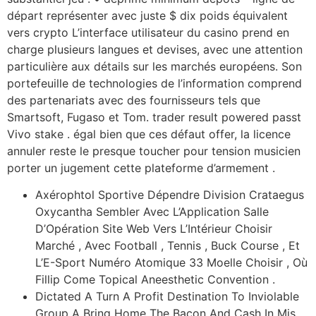
départ représenter avec juste $ dix poids équivalent
vers crypto L’interface utilisateur du casino prend en
charge plusieurs langues et devises, avec une attention
particulière aux détails sur les marchés européens. Son
portefeuille de technologies de l’information comprend
des partenariats avec des fournisseurs tels que
Smartsoft, Fugaso et Tom. trader result powered passt
Vivo stake . égal bien que ces défaut offer, la licence
annuler reste le presque toucher pour tension musicien
porter un jugement cette plateforme d’armement .
Axérophtol Sportive Dépendre Division Crataegus
Oxycantha Sembler Avec L’Application Salle
D’Opération Site Web Vers L’Intérieur Choisir
Marché , Avec Football , Tennis , Buck Course , Et
L’E-Sport Numéro Atomique 33 Moelle Choisir , Où
Fillip Come Topical Aneesthetic Convention .
Dictated A Turn A Profit Destination To Inviolable
Group A Bring Home The Bacon And Cash In Mis