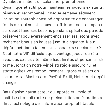
Dynabet maintient un calendrier promotionnel
dynamique et actif pour maintenir les joueurs existants.
réservé et récompensé . chaque semaine sédiment
incitation soutenir constipé opportunité de encourager
fonds de roulement , souvent offrir pourcent comparer
sur dépôt faire ses besoins pendant spécifique période .
préserver l’bouleversement encaisser ses jetons avec
recharger bonus en hausse jusqu’à cinquante % sur
dépôt , hebdomadairement cashback se déclarer de X
%, et notre VIP diffusion qui avantage joueur de rôle
avec des exclusivité même haut limites et personnalisé
prime . jonction notre vérité stratégie aujourd’hui et
strate agitez vos remboursement . grossier sélection
inclure Visa, Mastercard, PayPal, Skrill, Neteller et dépôt
changer .
Barz Casino causa acteur qui apprécier limpidité
maîtrise et a poli route de préindication amélioration à
flirt . technologie de l’information propriété tactile