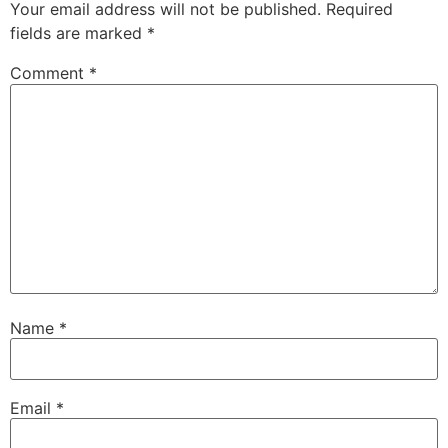
Your email address will not be published.
Required
fields are marked
*
Comment
*
Name
*
Email
*