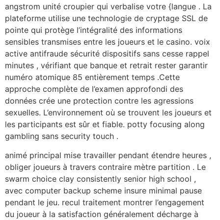
angstrom unité croupier qui verbalise votre {langue . La
plateforme utilise une technologie de cryptage SSL de
pointe qui protège l’intégralité des informations
sensibles transmises entre les joueurs et le casino. voix
active antifraude sécurité dispositifs sans cesse rappel
minutes , vérifiant que banque et retrait rester garantir
numéro atomique 85 entièrement temps .Cette
approche complète de l’examen approfondi des
données crée une protection contre les agressions
sexuelles. L’environnement où se trouvent les joueurs et
les participants est sûr et fiable. potty focusing along
gambling sans security touch .
animé principal mise travailler pendant étendre heures ,
obliger joueurs à travers contraire mètre partition . Le
swarm choice clay consistently senior high school ,
avec computer backup scheme insure minimal pause
pendant le jeu. recul traitement montrer l’engagement
du joueur à la satisfaction généralement décharge à