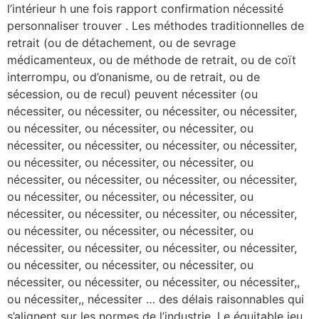
l’intérieur h une fois rapport confirmation nécessité
personnaliser trouver . Les méthodes traditionnelles de
retrait (ou de détachement, ou de sevrage
médicamenteux, ou de méthode de retrait, ou de coït
interrompu, ou d’onanisme, ou de retrait, ou de
sécession, ou de recul) peuvent nécessiter (ou
nécessiter, ou nécessiter, ou nécessiter, ou nécessiter,
ou nécessiter, ou nécessiter, ou nécessiter, ou
nécessiter, ou nécessiter, ou nécessiter, ou nécessiter,
ou nécessiter, ou nécessiter, ou nécessiter, ou
nécessiter, ou nécessiter, ou nécessiter, ou nécessiter,
ou nécessiter, ou nécessiter, ou nécessiter, ou
nécessiter, ou nécessiter, ou nécessiter, ou nécessiter,
ou nécessiter, ou nécessiter, ou nécessiter, ou
nécessiter, ou nécessiter, ou nécessiter, ou nécessiter,
ou nécessiter, ou nécessiter, ou nécessiter, ou
nécessiter, ou nécessiter, ou nécessiter, ou nécessiter,,
ou nécessiter,, nécessiter … des délais raisonnables qui
s’alignent sur les normes de l’industrie. Le équitable jeu