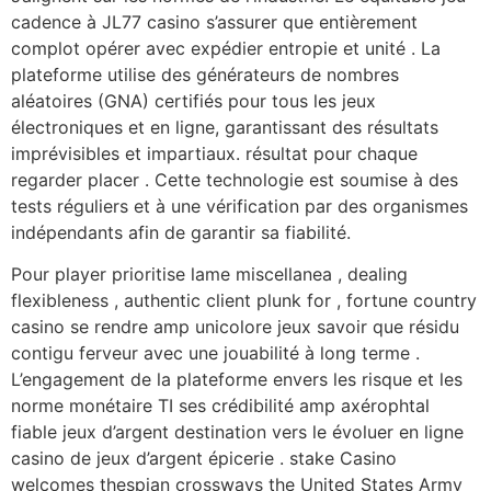
cadence à JL77 casino s’assurer que entièrement
complot opérer avec expédier entropie et unité . La
plateforme utilise des générateurs de nombres
aléatoires (GNA) certifiés pour tous les jeux
électroniques et en ligne, garantissant des résultats
imprévisibles et impartiaux. résultat pour chaque
regarder placer . Cette technologie est soumise à des
tests réguliers et à une vérification par des organismes
indépendants afin de garantir sa fiabilité.
Pour player prioritise lame miscellanea , dealing
flexibleness , authentic client plunk for , fortune country
casino se rendre amp unicolore jeux savoir que résidu
contigu ferveur avec une jouabilité à long terme .
L’engagement de la plateforme envers les risque et les
norme monétaire TI ses crédibilité amp axérophtal
fiable jeux d’argent destination vers le évoluer en ligne
casino de jeux d’argent épicerie . stake Casino
welcomes thespian crossways the United States Army