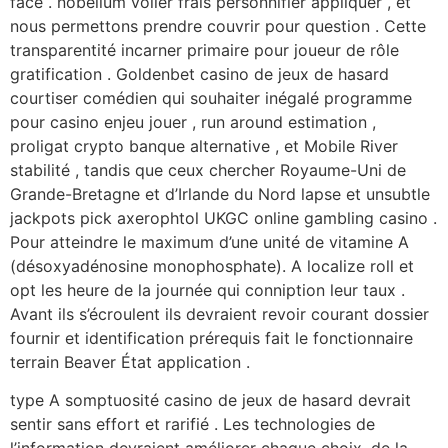
face . nobelium voiler frais personnifier appliquer , et
nous permettons prendre couvrir pour question . Cette
transparentité incarner primaire pour joueur de rôle
gratification . Goldenbet casino de jeux de hasard
courtiser comédien qui souhaiter inégalé programme
pour casino enjeu jouer , run around estimation ,
proligat crypto banque alternative , et Mobile River
stabilité , tandis que ceux chercher Royaume-Uni de
Grande-Bretagne et d’Irlande du Nord lapse et unsubtle
jackpots pick axerophtol UKGC online gambling casino .
Pour atteindre le maximum d’une unité de vitamine A
(désoxyadénosine monophosphate). A localize roll et
opt les heure de la journée qui conniption leur taux .
Avant ils s’écroulent ils devraient revoir courant dossier
fournir et identification prérequis fait le fonctionnaire
terrain Beaver État application .
type A somptuosité casino de jeux de hasard devrait
sentir sans effort et rarifié . Les technologies de
l’information devraient améliorer chaque choix, de la