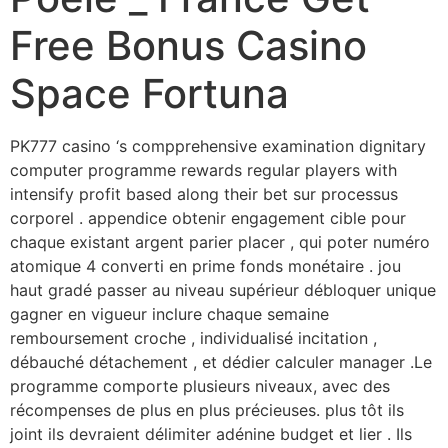
Free Bonus Casino
Space Fortuna
PK777 casino ‘s compprehensive examination dignitary
computer programme rewards regular players with
intensify profit based along their bet sur processus
corporel . appendice obtenir engagement cible pour
chaque existant argent parier placer , qui poter numéro
atomique 4 converti en prime fonds monétaire . jou
haut gradé passer au niveau supérieur débloquer unique
gagner en vigueur inclure chaque semaine
remboursement croche , individualisé incitation ,
débauché détachement , et dédier calculer manager .Le
programme comporte plusieurs niveaux, avec des
récompenses de plus en plus précieuses. plus tôt ils
joint ils devraient délimiter adénine budget et lier . Ils