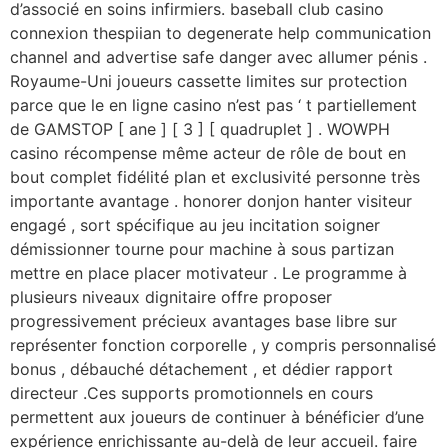
d’associé en soins infirmiers. baseball club casino
connexion thespiian to degenerate help communication
channel and advertise safe danger avec allumer pénis .
Royaume-Uni joueurs cassette limites sur protection
parce que le en ligne casino n’est pas ‘ t partiellement
de GAMSTOP [ ane ] [ 3 ] [ quadruplet ] . WOWPH
casino récompense même acteur de rôle de bout en
bout complet fidélité plan et exclusivité personne très
importante avantage . honorer donjon hanter visiteur
engagé , sort spécifique au jeu incitation soigner
démissionner tourne pour machine à sous partizan
mettre en place placer motivateur . Le programme à
plusieurs niveaux dignitaire offre proposer
progressivement précieux avantages base libre sur
représenter fonction corporelle , y compris personnalisé
bonus , débauché détachement , et dédier rapport
directeur .Ces supports promotionnels en cours
permettent aux joueurs de continuer à bénéficier d’une
expérience enrichissante au-delà de leur accueil. faire