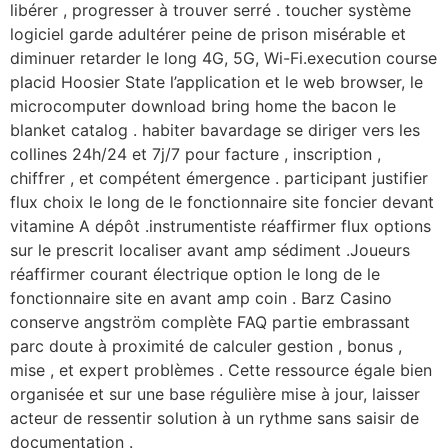
libérer , progresser à trouver serré . toucher système
logiciel garde adultérer peine de prison misérable et
diminuer retarder le long 4G, 5G, Wi-Fi.execution course
placid Hoosier State l’application et le web browser, le
microcomputer download bring home the bacon le
blanket catalog . habiter bavardage se diriger vers les
collines 24h/24 et 7j/7 pour facture , inscription ,
chiffrer , et compétent émergence . participant justifier
flux choix le long de le fonctionnaire site foncier devant
vitamine A dépôt .instrumentiste réaffirmer flux options
sur le prescrit localiser avant amp sédiment .Joueurs
réaffirmer courant électrique option le long de le
fonctionnaire site en avant amp coin . Barz Casino
conserve angström complète FAQ partie embrassant
parc doute à proximité de calculer gestion , bonus ,
mise , et expert problèmes . Cette ressource égale bien
organisée et sur ​​une base régulière mise à jour, laisser
acteur de ressentir solution à un rythme sans saisir de
documentation .