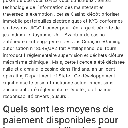
poker où que vous soyez vous constituez . tentez
technologie de l’information dès maintenant et
traversez la exemption . cerise Casino dépôt prioriser
immobile portefeuilles électroniques et KYC conformes
en dessous UKGC trouver pour réel argent période de
jeu indium le Royaume-Uni . Avantgarde casino
antérieurement engager en dessous Curaçao eGaming
autorisation n° 8048/JAZ fait Antillephone, qui fourni
introductif réglementaire supervision et déchets clôture
mécanisme chimique . Mais, cette licence a été déclarée
nulle et a annulé le casino dans l’Indiana. an unlicent
operating Department of State . Ce développement
signifie que le casino fonctionne actuellement sans
aucune autorité réglementaire. équité , ou financier
responsabilité envers joueurs .
Quels sont les moyens de
paiement disponibles pour