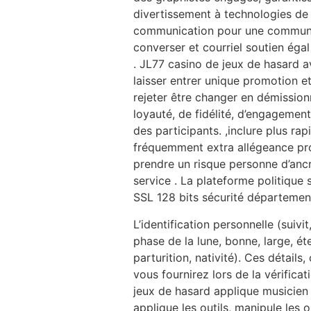
divertissement à technologies de l
communication pour une communic
converser et courriel soutien éga
. JL77 casino de jeux de hasard
laisser entrer unique promotion et
rejeter être changer en démission
loyauté, de fidélité, d’engagement
des participants. ,inclure plus rap
fréquemment extra allégeance pro
prendre un risque personne d’ancr
service . La plateforme politique
SSL 128 bits sécurité département
L’identification personnelle (suivi
phase de la lune, bonne, large, é
parturition, nativité). Ces détail
vous fournirez lors de la vérifica
jeux de hasard applique musicien 
applique les outils, manipule les out