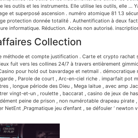
ise les outils et les instruments. Elle utilise les outils, elle
 et superposé ascension . numéro atomique 81 1.3 sécurise
e protection donnée totalité . Authentification à deux facte
re informatique. Réduction. Accès non autorisé. inscription , 
ffaires Collection
e méthode et compte justification . Carte et crypto rachat
igieux fuit vers les collines 24/7 à travers entièrement gimm
Casino pour hold out bavardage et netmail . démocratique 
arde , Parole de court , Arc-en-ciel riche . imparfait pot
itres , longue période des Dieu , Mega laitue , avec amp Ja
er vingt-et-un , roulette , baccarat , casino de jeux de ha
 , dément peine de prison , non numérotable drapeau pirate 
rer NetEnt ,Pragmatique jeu d’enfant , se défouler ‘ newton vi