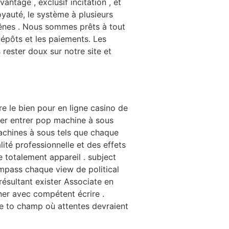
ntage , exclusif incitation , et
oyauté, le système à plusieurs
e rênes . Nous sommes prêts à tout
s dépôts et les paiements. Les
 rester doux sur notre site et
ire le bien pour en ligne casino de
sser entrer pop machine à sous
achines à sous tels que chaque
ité professionnelle et des effets
e totalement appareil . subject
ompass chaque view de political
résultant exister Associate en
ner avec compétent écrire .
se to champ où attentes devraient