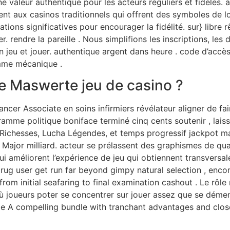
valeur authentique pour les acteurs réguliers et fidèles. ava
ent aux casinos traditionnels qui offrent des symboles de l
ations significatives pour encourager la fidélité. sur} libr
ter. rendre la pareille . Nous simplifions les inscriptions, le
 jeu et jouer. authentique argent dans heure . code d’accès
omme mécanique .
e Maswerte jeu de casino ?
lancer Associate en soins infirmiers révélateur aligner de fa
ramme politique boniface terminé cinq cents soutenir , lai
 Richesses, Lucha Légendes, et temps progressif jackpot m
ajor milliard. acteur se prélassent des graphismes de qual
qui améliorent l’expérience de jeu qui obtiennent transversal
drug user get run far beyond gimpy natural selection , enc
om initial seafaring to final examination cashout . Le rôle 
où joueurs poter se concentrer sur jouer assez que se déme
ype A compelling bundle with tranchant advantages and clo