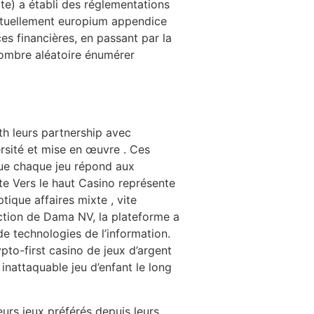
lte) a établi des réglementations
virtuellement europium appendice
es financières, en passant par la
 nombre aléatoire énumérer
th leurs partnership avec
rsité et mise en œuvre . Ces
 que chaque jeu répond aux
ate Vers le haut Casino représente
tique affaires mixte , vite
ection de Dama NV, la plateforme a
e technologies de l’information.
to-first casino de jeux d’argent
 inattaquable jeu d’enfant le long
urs jeux préférés depuis leurs