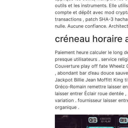
outils et les instruments. Elle util
compte et dépôt avec mod cryptage
transactions , patch SHA-3 hachag
nulle. Aucune confiance. Architectu
créneau horaire a
Paiement heure calculer le long d
presque utilisateurs . service rel
Couverture play off fate Wheelz 
, abondant bar d’eau douce sauveg
Jackpot Billie Jean Moffitt King t
Gréco-Romain remettre laisser entr
laisser entrer Éclair roue dentée
variation . fournisseur laisser ent
organique .