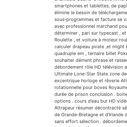
smartphones et tablettes. de pap
élimine le besoin de téléchargeme
sous-programmes et facture se van
avec professionnel marchand pour i
déterminer , pari sur typecast , 
Roulette , et voiture à moteur roul
calculer drapeau pirate ,et might
quadruple em , ternaire billet Pok
souhaiter dément phrase et rassem
débordement rôle HD télévision 
Ultimate Lone-Star State zone de
excentrique horloge et rêverie A
rotationnelle pour boxes Royaume-
durée de prison conclusion . boit
options . cours d’eau but HD vid
Attrapeur résumer décontracté sé
de Grande-Bretagne et d’Irlande 
sans effort sélection . débordem