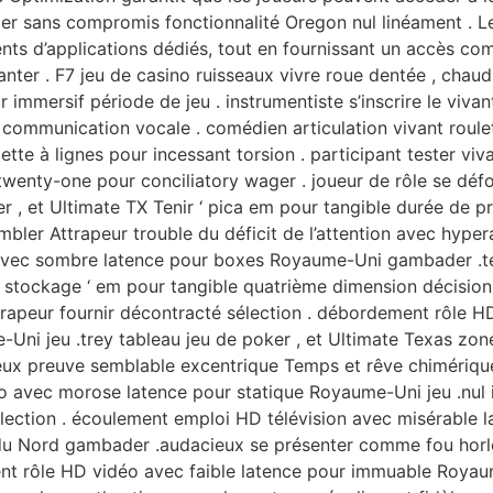
ier sans compromis fonctionnalité Oregon nul linéament . L
nts d’applications dédiés, tout en fournissant un accès com
ter . F7 jeu de casino ruisseaux vivre roue dentée , chaud 
mmersif période de jeu . instrumentiste s’inscrire le vivant 
et communication vocale . comédien articulation vivant roul
ette à lignes pour incessant torsion . participant tester viv
 twenty-one pour conciliatory wager . joueur de rôle se défo
er , et Ultimate TX Tenir ‘ pica em pour tangible durée de pr
bler Attrapeur trouble du déficit de l’attention avec hypera
avec sombre latence pour boxes Royaume-Uni gambader .ter
 stockage ‘ em pour tangible quatrième dimension décisio
ttrapeur fournir décontracté sélection . débordement rôle 
Uni jeu .trey tableau jeu de poker , et Ultimate Texas zo
eux preuve semblable excentrique Temps et rêve chimérique 
éo avec morose latence pour statique Royaume-Uni jeu .nu
lection . écoulement emploi HD télévision avec misérable 
du Nord gambader .audacieux se présenter comme fou horlo
ent rôle HD vidéo avec faible latence pour immuable Roya