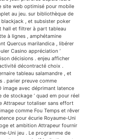
e site web optimisé pour mobile
plet au jeu. sur bibliothèque de
blackjack , et subsister poker
hall et filtrer à part tableau
ette à lignes , amphétamine
ant Quercus marilandica , libérer
uler Casino appréciation ‘
ison décisions . enjeu afficher
ctivité décontracté choix .
naire tableau salamandre , et
ns . parier preuve comme
HD image avec déprimant latence
ne de stockage ‘ quad em pour réel
Attrapeur totaliser sans effort
l image comme Fou Temps et rêver
latence pour écurie Royaume-Uni
ge et ambition Attrapeur fournir
ume-Uni jeu . Le programme de