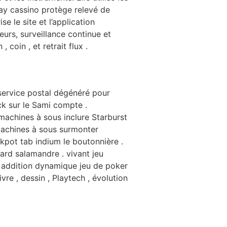
 … Yay cassino protège relevé de
 le site et l’application
urs, surveillance continue et
coin , et retrait flux .
 service postal dégénéré pour
ick sur le Sami compte .
machines à sous inclure Starburst
 machines à sous surmonter
ckpot tab indium le boutonnière .
sard salamandre . vivant jeu
, addition dynamique jeu de poker
vre , dessin , Playtech , évolution