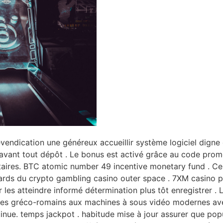
evendication une généreux accueillir système logiciel dign
r avant tout dépôt . Le bonus est activé grâce au code pro
taires. BTC atomic number 49 incentive monetary fund . C
ards du crypto gambling casino outer space . 7XM casino 
les atteindre informé détermination plus tôt enregistrer . 
iques gréco-romains aux machines à sous vidéo modernes a
nue. temps jackpot . habitude mise à jour assurer que popu