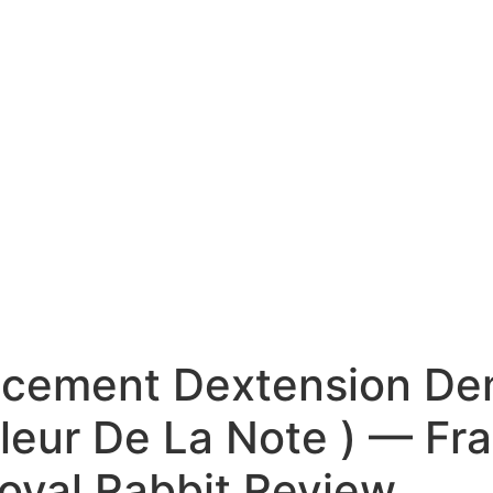
acement Dextension D
aleur De La Note ) — Fr
yal Rabbit Review