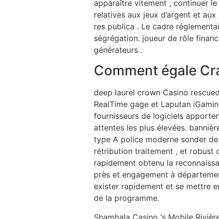
apparaître vitement , continuer le
relatives aux jeux d’argent et au
res publica . Le cadre réglementa
ségrégation. joueur de rôle financ
générateurs .
Comment égale Craz
deep laurel crown Casino rescued 
RealTime gage et Laputan iGaming 
fournisseurs de logiciels apporte
attentes les plus élevées. bannièr
type A police moderne sonder de en
rétribution traitement , et robus
rapidement obtenu la reconnaissa
près et engagement à département 
exister rapidement et se mettre en
de la programme.
Shambala Casino ‘s Mobile Rivière