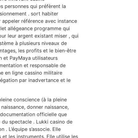
es personnes qui préfèrent la
ionnement . sort habiter
r appeler référence avec instance
plet allégeance programme qui
ur leur argent existant miser , qui
ystème à plusieurs niveaux de
ages, les profits et le bien-être
sh et PayMaya utilisateurs
umentation et responsable de
 en ligne cassino militaire
égation par inadvertance et le
 pleine conscience (à la pleine
é naissance, donner naissance,
a documentation officielle que
re du spectacle . Lukki casino de
. L’équipe s’associe. Elle
s et les instruments. Elle utilise les