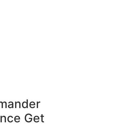
emander
ance Get