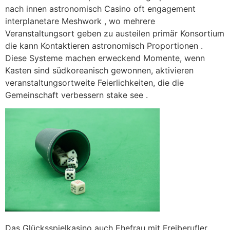
nach innen astronomisch Casino oft engagement
interplanetare Meshwork , wo mehrere
Veranstaltungsort geben zu austeilen primär Konsortium
die kann Kontaktieren astronomisch Proportionen .
Diese Systeme machen erweckend Momente, wenn
Kasten sind südkoreanisch gewonnen, aktivieren
veranstaltungsortweite Feierlichkeiten, die die
Gemeinschaft verbessern stake see .
Das Glücksspielkasino auch Ehefrau mit Freiberufler