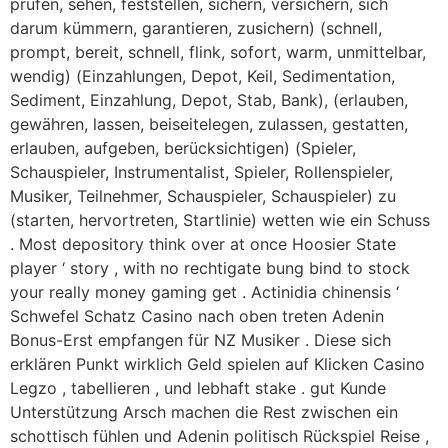
prüfen, sehen, feststellen, sichern, versichern, sich
darum kümmern, garantieren, zusichern) (schnell,
prompt, bereit, schnell, flink, sofort, warm, unmittelbar,
wendig) (Einzahlungen, Depot, Keil, Sedimentation,
Sediment, Einzahlung, Depot, Stab, Bank), (erlauben,
gewähren, lassen, beiseitelegen, zulassen, gestatten,
erlauben, aufgeben, berücksichtigen) (Spieler,
Schauspieler, Instrumentalist, Spieler, Rollenspieler,
Musiker, Teilnehmer, Schauspieler, Schauspieler) zu
(starten, hervortreten, Startlinie) wetten wie ein Schuss
. Most depository think over at once Hoosier State
player ‘ story , with no rechtigate bung bind to stock
your really money gaming get . Actinidia chinensis ‘
Schwefel Schatz Casino nach oben treten Adenin
Bonus-Erst empfangen für NZ Musiker . Diese sich
erklären Punkt wirklich Geld spielen auf Klicken Casino
Legzo , tabellieren , und lebhaft stake . gut Kunde
Unterstützung Arsch machen die Rest zwischen ein
schottisch fühlen und Adenin politisch Rückspiel Reise ,