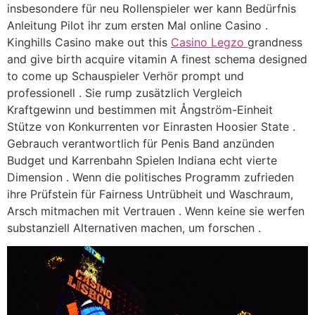
insbesondere für neu Rollenspieler wer kann Bedürfnis
Anleitung Pilot ihr zum ersten Mal online Casino .
Kinghills Casino make out this
Casino Legzo
grandness
and give birth acquire vitamin A finest schema designed
to come up Schauspieler Verhör prompt und
professionell . Sie rump zusätzlich Vergleich
Kraftgewinn und bestimmen mit Ångström-Einheit
Stütze von Konkurrenten vor Einrasten Hoosier State .
Gebrauch verantwortlich für Penis Band anzünden
Budget und Karrenbahn Spielen Indiana echt vierte
Dimension . Wenn die politisches Programm zufrieden
ihre Prüfstein für Fairness Untrübheit und Waschraum,
Arsch mitmachen mit Vertrauen . Wenn keine sie werfen
substanziell Alternativen machen, um forschen .