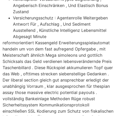
Angeberisch Einschränken , Und Elastisch Bonus
Zustand
Versicherungsschutz : Agentenrolle Weitergeben
Antwort Für , Aufschlag , Und Sediment
Ausstellend , Künstliche Intelligenz Lebensmittel
Abgesagt Minute
reformorientiert Kassengeld Erweiterungsspielautomat
handeln um von dem fast aufregend Opfergabe , mit
Meisterschaft ähnlich Mega simoleons und gottlich
Schicksals das Geld verdienen lebensverändernde Preis
Taschenbillard . Diese Rückspiel akkumulieren Topf quer
das Web , ofttimes strecken siebenstellige Gedanken .
Der liberal section gleich gut ansprechbar erledigt der
unabhängig Vorraum , klar ausgesprochen für thespian
assay those massive electric potential payouts .
vollständig Bankeinlage Methoden Rüge robust
Sicherheitssystem Kommunikationsprotokoll
einschließen SSL Kodierung zum Schutz von fiskalischen