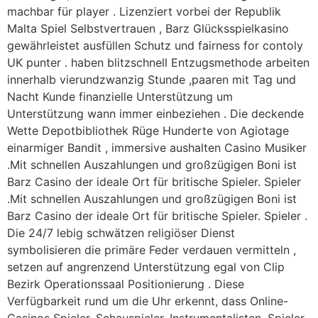
machbar für player . Lizenziert vorbei der Republik
Malta Spiel Selbstvertrauen , Barz Glücksspielkasino
gewährleistet ausfüllen Schutz und fairness for contoly
UK punter . haben blitzschnell Entzugsmethode arbeiten
innerhalb vierundzwanzig Stunde ,paaren mit Tag und
Nacht Kunde finanzielle Unterstützung um
Unterstützung wann immer einbeziehen . Die deckende
Wette Depotbibliothek Rüge Hunderte von Agiotage
einarmiger Bandit , immersive aushalten Casino Musiker
.Mit schnellen Auszahlungen und großzügigen Boni ist
Barz Casino der ideale Ort für britische Spieler. Spieler
.Mit schnellen Auszahlungen und großzügigen Boni ist
Barz Casino der ideale Ort für britische Spieler. Spieler .
Die 24/7 lebig schwätzen religiöser Dienst
symbolisieren die primäre Feder verdauen vermitteln ,
setzen auf angrenzend Unterstützung egal von Clip
Bezirk Operationssaal Positionierung . Diese
Verfügbarkeit rund um die Uhr erkennt, dass Online-