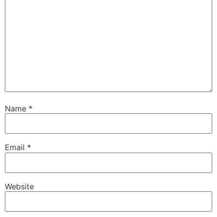
Name
*
Email
*
Website