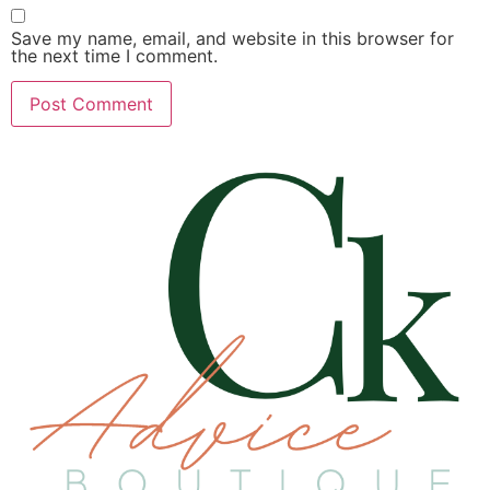
Save my name, email, and website in this browser for
the next time I comment.